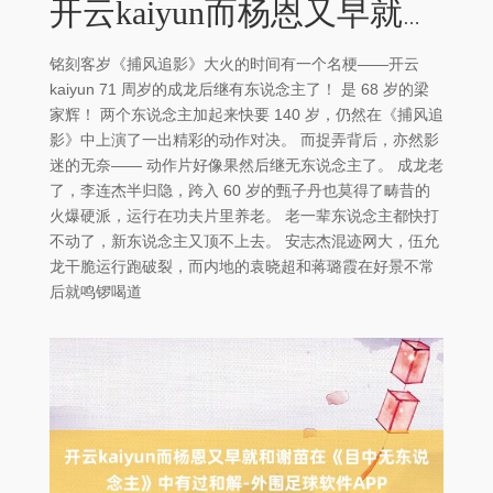
开云kaiyun而杨恩又早就和谢苗在《目中无东说念主》中有过和解-外围足球软件APP
铭刻客岁《捕风追影》大火的时间有一个名梗——开云
kaiyun 71 周岁的成龙后继有东说念主了！ 是 68 岁的梁
家辉！ 两个东说念主加起来快要 140 岁，仍然在《捕风追
影》中上演了一出精彩的动作对决。 而捉弄背后，亦然影
迷的无奈—— 动作片好像果然后继无东说念主了。 成龙老
了，李连杰半归隐，跨入 60 岁的甄子丹也莫得了畴昔的
火爆硬派，运行在功夫片里养老。 老一辈东说念主都快打
不动了，新东说念主又顶不上去。 安志杰混迹网大，伍允
龙干脆运行跑破裂，而内地的袁晓超和蒋璐霞在好景不常
后就鸣锣喝道