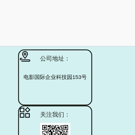
公司地址：
电影国际企业科技园153号
关注我们：