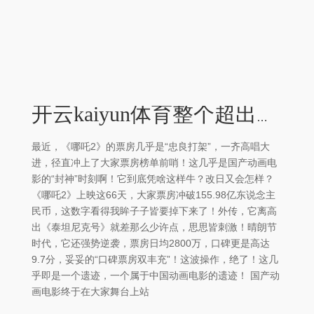
开云kaiyun体育整个超出了我的预期！” 我个东说念主以为-外围足球软件APP
最近，《哪吒2》的票房几乎是“忠良打架”，一齐高唱大
进，径直冲上了大家票房榜单前哨！这几乎是国产动画电
影的“封神”时刻啊！它到底凭啥这样牛？改日又会怎样？
《哪吒2》上映这66天，大家票房冲破155.98亿东说念主
民币，这数字看得我眸子子皆要掉下来了！外传，它离高
出《泰坦尼克号》就差那么少许点，思思皆刺激！晴朗节
时代，它还强势逆袭，票房日均2800万，口碑更是高达
9.7分，妥妥的“口碑票房双丰充”！这波操作，绝了！这几
乎即是一个遗迹，一个属于中国动画电影的遗迹！ 国产动
画电影终于在大家舞台上站