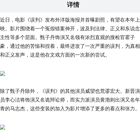
详情
近日，电影《误判》发布外洋版海报并首曝剧照，有望在本年上
映。影片围绕着一个冤假错案伸开，波及到法律、正义和东说念
主性等多个层面。甄子丹饰演又名领有浓烈直观的搜检官霍子
豪，通过他的苦恼和捏着，最终进攻了一次严重的误判，为真相
和正义发声，这是他在文戏方面的一次新的尝试。
除了甄子丹除外，《误判》的其他演员威望也荒谬宏大。新晋演
员李心洁将饰演又名诡辩讼师，而实力派演员黄渤则出演又名年
青的马志杰，这些变装的加入为影片增添了更多的看点和张力。