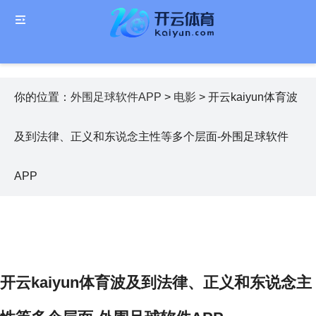
你的位置：
外围足球软件APP
>
电影
> 开云kaiyun体育波
及到法律、正义和东说念主性等多个层面-外围足球软件
APP
开云kaiyun体育波及到法律、正义和东说念主