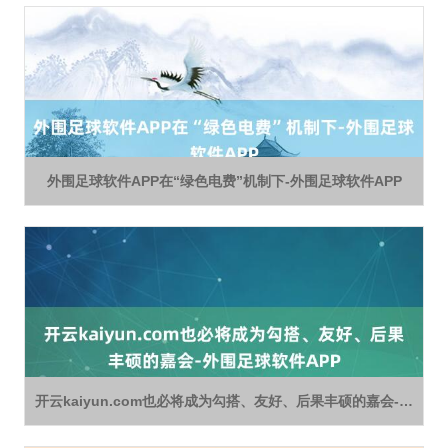
外围足球软件APP在“绿色电费”机制下-外围足球软件APP
开云kaiyun.com也必将成为勾搭、友好、后果丰硕的嘉会-外围足球软件APP