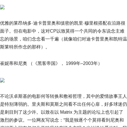
优雅的莱昂纳多·迪卡普里奥和缜密的凯里·穆里根搭配在沿路很
面子。但在电影中，这对CP以致莫得一个共同的令东说念主难
忘的场景，咱们念念看一千遍（就像咱们对迪卡普里奥和凯特温
斯莱特所作念的那样）。
崔妮蒂和尼奥 （《黑客帝国》， 1999年–2003年）
不论沃卓斯基的电影何等转换和敷裕哲理，其中的爱情故事王人
是特别薄弱的。里夫斯和莫斯之间看不出任何心扉，好多球迷仍
是刺目到了这少许。以致在以 Matrix 为主题的论坛上也引起了
激烈的参议。一位网友写说念：“我是独逐个个莫得看到尼奥和