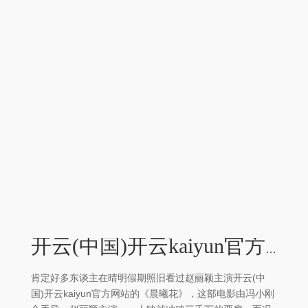
开云(中国)开云kaiyun官方网站投资不外 1500 万-外围足球软件APP
肯定好多东谈主在晴明假期照旧看过赵丽颖主演开云(中
国)开云kaiyun官方网站的《晨曦花》，这部电影由冯小刚