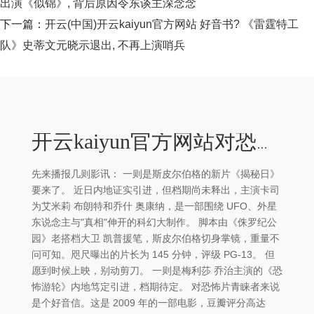
出演《似锦》, 背后原因令东谈主深念念
下一篇：
开云(中国)开云kaiyun官方网站 好音书? 《雷霆特工
队》史蒂文元晓示退出, 不再上演哨兵
开云kaiyun官方网站对恐怖片青睐者来说是个好音信-外围足球软件APP
先来播报几则影讯： 一则是斯皮尔伯格的新片《揭秘日》
要来了。 近日内地证实引进，但档期尚未释出，主演卡司
为艾米莉 布朗特和乔什 奥康纳，是一部围绕 UFO、外星
东说念主与"真相"伸开的科幻大制作。 脚本由《侏罗纪公
园》老搭档大卫 凯普援笔，斯皮尔伯格切身掌镜，重量不
问可知。咫尺曝出的片长为 145 分钟，评级 PG-13。 但
愿到时候上映，别动剪刀。 一则是梅利莎 乔治主演的《恐
怖游轮》内地笃定引进，档期待定。 对恐怖片青睐者来说
是个好音信。这是 2009 年的一部电影，豆瓣评分高达