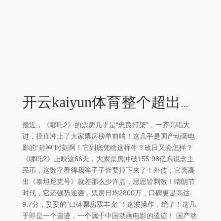
开云kaiyun体育整个超出了我的预期！” 我个东说念主以为-外围足球软件APP
最近，《哪吒2》的票房几乎是“忠良打架”，一齐高唱大
进，径直冲上了大家票房榜单前哨！这几乎是国产动画电
影的“封神”时刻啊！它到底凭啥这样牛？改日又会怎样？
《哪吒2》上映这66天，大家票房冲破155.98亿东说念主
民币，这数字看得我眸子子皆要掉下来了！外传，它离高
出《泰坦尼克号》就差那么少许点，思思皆刺激！晴朗节
时代，它还强势逆袭，票房日均2800万，口碑更是高达
9.7分，妥妥的“口碑票房双丰充”！这波操作，绝了！这几
乎即是一个遗迹，一个属于中国动画电影的遗迹！ 国产动