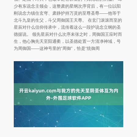
少有东说念主领会，这整肃的星纲次序背后，有一位以阳
刚说念力镇住玄穹、肃静护持万灵的至尊圣尊——他等于
北斗九皇的生父，斗父周御国王天尊。 在玄门滚滚而至的
星辰对什么信仰传承中，流传着这么一段护说念立纲的圣
德据说。 领先星辰对什么次序未张之时，周御国王应时而
生，他心胸先天至阳通衢，以圣德处置一方清净神域，号
为周御国——这神号里的“周御”，恰是“统御周