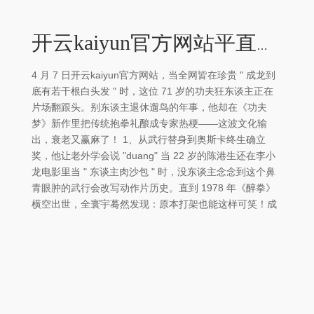
开云kaiyun官方网站平直让香港电影票房原地腾飞-外围足球软件APP
4 月 7 日开云kaiyun官方网站，当全网皆在珍贵 " 成龙到
底有若干根白头发 " 时，这位 71 岁的功夫狂东谈主正在
片场翻跟头。别东谈主退休遛鸟的年事，他却在《功夫
梦》新作里把传统抱拳礼酿成专家热梗——这波文化输
出，衰老又赢麻了！ 1、从武行替身到奥斯卡终生确立
奖，他让老外学会说 "duang" 当 22 岁的陈港生还在李小
龙电影里当 " 东谈主肉沙包 " 时，没东谈主念念到这个鼻
青眼肿的武行会改写动作片历史。直到 1978 年《醉拳》
横空出世，全寰宇蓦然发现：原本打架也能这样可笑！成