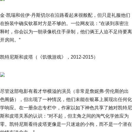
金·凯瑞和佐伊·丹斯切尔在沿路看起来很般配，但只是礼服他们
在扮装中确实钦慕对方是不够的。一位网友说：“在谈到亲密注
释时，你会以为一朝录像机住手录制，他们俩王人迫不足待要离
开房间。”
凯特尼斯和皮塔（《饥饿游戏》，2012-2015）
尽管这部电影有着才华横溢的演员（非常是詹妮弗·劳伦斯的出
色阐扬），但出现了一种情况，他们未能在银幕上展现出任何化
学响应。在一册杂志专栏中，作家以如下神色共享了她对凯特尼
斯和皮塔关系的认识：“对不起，但主角之间的淘气化学效应为
零。凯特尼斯看待皮塔更像是一只迷途的小狗，而不是一个潜在