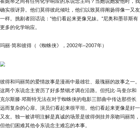
崔妮蒂之间有任何化学响应的东说念主吗？当她说她爱他时，我
确实很讶异。他们莫得彼此倾吐，他们以致莫得阐扬得像一又友
一样。挑剔者回话说：“他们看起来更像兄妹。“尼奥和墨菲斯有
更多的化学响应。
玛丽·简和彼得（《蜘蛛侠》，2002年–2007年）
彼得和玛丽简的爱情故事是漫画中最雄壮、最瑰丽的故事之一。
这两个东说念主资历了好多禁锢才调在沿路。但托比·马奎尔和
克尔斯滕·邓斯特无法在对于蜘蛛侠的电影三部曲中传达那些长
远而复杂的心扉。演员们看起来很平坦。他们看起来更像是好一
又友。独一被讲明注解是真诚的场景是彼得倒挂并亲吻玛丽简，
但他们困难其他令东说念主难忘的本事。