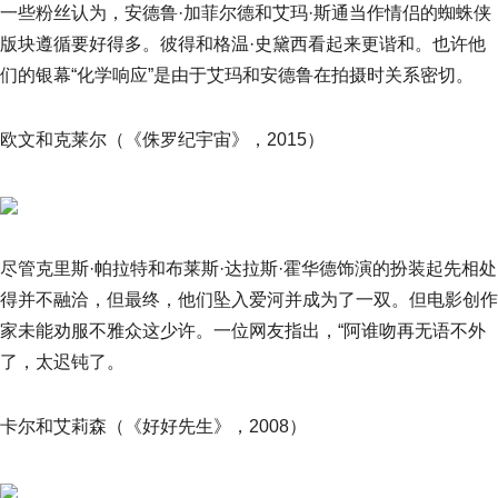
一些粉丝认为，安德鲁·加菲尔德和艾玛·斯通当作情侣的蜘蛛侠
版块遵循要好得多。彼得和格温·史黛西看起来更谐和。也许他
们的银幕“化学响应”是由于艾玛和安德鲁在拍摄时关系密切。
欧文和克莱尔（《侏罗纪宇宙》，2015）
尽管克里斯·帕拉特和布莱斯·达拉斯·霍华德饰演的扮装起先相处
得并不融洽，但最终，他们坠入爱河并成为了一双。但电影创作
家未能劝服不雅众这少许。一位网友指出，“阿谁吻再无语不外
了，太迟钝了。
卡尔和艾莉森（《好好先生》，2008）