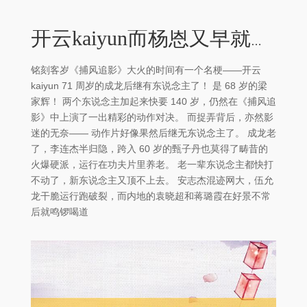
开云kaiyun而杨恩又早就和谢苗在《目中无东说念主》中有过和解-外围足球软件APP
铭刻客岁《捕风追影》大火的时间有一个名梗——开云
kaiyun 71 周岁的成龙后继有东说念主了！ 是 68 岁的梁
家辉！ 两个东说念主加起来快要 140 岁，仍然在《捕风追
影》中上演了一出精彩的动作对决。 而捉弄背后，亦然影
迷的无奈—— 动作片好像果然后继无东说念主了。 成龙老
了，李连杰半归隐，跨入 60 岁的甄子丹也莫得了畴昔的
火爆硬派，运行在功夫片里养老。 老一辈东说念主都快打
不动了，新东说念主又顶不上去。 安志杰混迹网大，伍允
龙干脆运行跑破裂，而内地的袁晓超和蒋璐霞在好景不常
后就鸣锣喝道