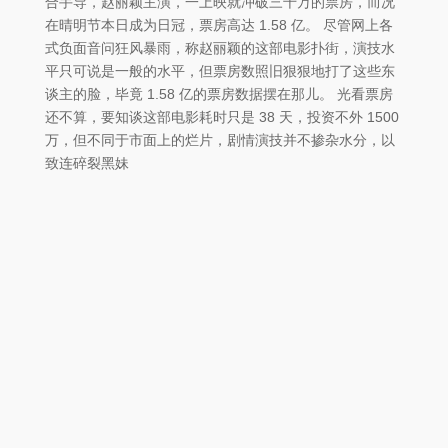
合手导，赵丽颖主演，一上映就冲破三千万的票房，而况
在晴明节本日成为日冠，票房高达 1.58 亿。 尽管网上各
式负面音问狂风暴雨，称赵丽颖的这部电影扑街，演技水
平只可说是一般的水平，但票房数照旧狠狠地打了这些东
谈主的脸，毕竟 1.58 亿的票房数据摆在那儿。 光看票房
还不算，要知谈这部电影耗时只是 38 天，投资不外 1500
万，但不同于市面上的烂片，剧情演技并不掺杂水分，以
致连碎裂黑妹