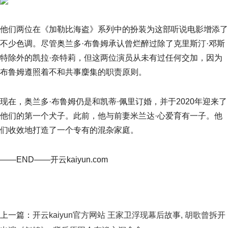
他们两位在《加勒比海盗》系列中的扮装为这部听说电影增添了
不少色调。尽管奥兰多·布鲁姆承认曾烂醉过除了克里斯汀·邓斯
特除外的凯拉·奈特莉，但这两位演员从未有过任何交加，因为
布鲁姆遵照着不和共事麇集的职责原则。
现在，奥兰多·布鲁姆仍是和凯蒂·佩里订婚，并于2020年迎来了
他们的第一个犬子。此前，他与前妻米兰达·心爱育有一子。他
们收效地打造了一个专有的混杂家庭。
——END——开云kaiyun.com
上一篇：
开云kaiyun官方网站 王家卫浮现幕后故事, 胡歌曾拆开