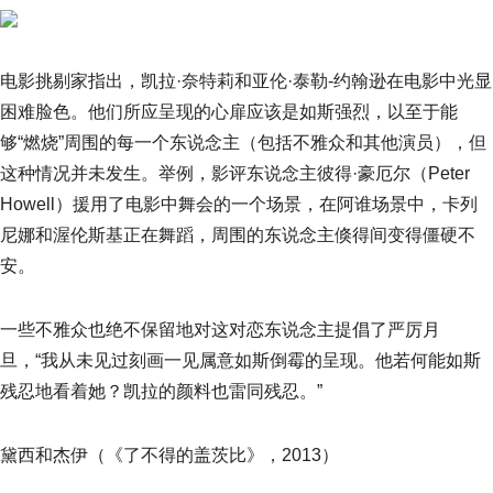
电影挑剔家指出，凯拉·奈特莉和亚伦·泰勒-约翰逊在电影中光显
困难脸色。他们所应呈现的心扉应该是如斯强烈，以至于能
够“燃烧”周围的每一个东说念主（包括不雅众和其他演员），但
这种情况并未发生。举例，影评东说念主彼得·豪厄尔（Peter
Howell）援用了电影中舞会的一个场景，在阿谁场景中，卡列
尼娜和渥伦斯基正在舞蹈，周围的东说念主倏得间变得僵硬不
安。
一些不雅众也绝不保留地对这对恋东说念主提倡了严厉月
旦，“我从未见过刻画一见属意如斯倒霉的呈现。他若何能如斯
残忍地看着她？凯拉的颜料也雷同残忍。”
黛西和杰伊（《了不得的盖茨比》，2013）