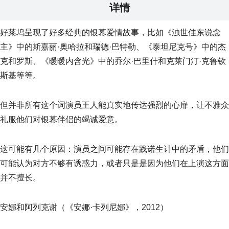
详情
好莱坞呈现了好多经典的银幕爱情故事，比如《浊世佳东说念
主》中的斯嘉丽·奥哈拉和瑞德·巴特勒、《泰坦尼克号》中的杰
克和罗斯、《暖暖内含光》中的乔尔·巴里什和克莱门汀·克鲁钦
斯基等等。
但并非所有这个词演员王人能真实地传达强烈的心扉，让不雅众
礼服他们对银幕伴侣的竭诚爱意。
这可能有几个原因：演员之间可能存在践诺生计中的矛盾，他们
可能认为对方不够有诱惑力，或者只是是因为他们在上演这方面
并不擅长。
安娜和阿列克谢（《安娜·卡列尼娜》，2012）