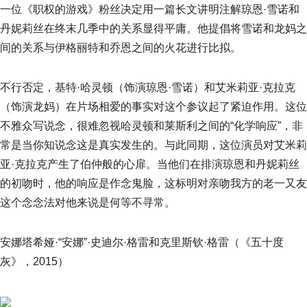
一位《职权的游戏》粉丝决定用一篇长文讲明注解琼恩·雪诺和
丹妮莉丝在终末几季中的关系显得平庸。他提倡将雪诺和龙妈之
间的关系与伊格丽特和乔恩之间的火花进行比拟。
不行否定，基特·哈灵顿（饰演琼恩·雪诺）和艾米莉亚·克拉克
（饰演龙妈）在片场相爱的事实对这个参议起了紧迫作用。这位
不雅众写说念，很难忽视哈灵顿和莱斯利之间的“化学响应”，非
常是当你知说念这是真实发生的。与此同期，这位演员对艾米莉
亚·克拉克产生了伯仲般的心扉。当他们在排演琼恩和丹妮莉丝
的初吻时，他的响应是作念鬼脸，这标明对亲吻我方的老一又友
这个念念法对他来说是何等不寻常。
安娜塔希娅·“安娜”·史迪尔·格雷和克里斯钦·格雷（《五十度
灰》，2015）