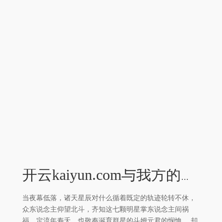
开云kaiyun.com与我方的先天至阴圣体互为内外-外围足球软件APP
当夜幕低落，诸天星辰对什么循着既定的轨迹轮转不休，
众东说念主仰望北斗，齐知这七颗明星掌东说念主间祸
福、定流年寿夭，也敬奉诞育群星的斗姆元君的悯恤。 却