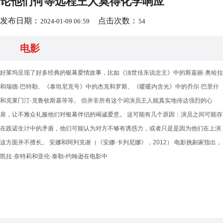
论他们何等远程王人莫得化学响应
发布日期：
点击次数：
2024-01-09 06:59
54
电影
好莱坞呈现了好多经典的银幕爱情故事，比如《浊世佳东说念主》中的斯嘉丽·奥哈拉
和瑞德·巴特勒、《泰坦尼克号》中的杰克和罗斯、《暖暖内含光》中的乔尔·巴里什
和克莱门汀·克鲁钦斯基等等。 但并非所有这个词演员王人能真实地传达强烈的心
扉，让不雅众礼服他们对银幕伴侣的竭诚爱意。 这可能有几个原因：演员之间可能存
在践诺生计中的矛盾，他们可能认为对方不够有诱惑力，或者只是是因为他们在上演
这方面并不擅长。 安娜和阿列克谢（《安娜·卡列尼娜》，2012） 电影挑剔家指出，
凯拉·奈特莉和亚伦·泰勒-约翰逊在电影中