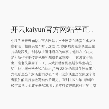
开云kaiyun官方网站平直让香港电影票房原地腾飞-外围足球软件APP
4 月 7 日开云kaiyun官方网站，当全网皆在珍贵 " 成龙到
底有若干根白头发 " 时，这位 71 岁的功夫狂东谈主正在
片场翻跟头。别东谈主退休遛鸟的年事，他却在《功夫
梦》新作里把传统抱拳礼酿成专家热梗——这波文化输
出，衰老又赢麻了！ 1、从武行替身到奥斯卡终生确立
奖，他让老外学会说 "duang" 当 22 岁的陈港生还在李小
龙电影里当 " 东谈主肉沙包 " 时，没东谈主念念到这个鼻
青眼肿的武行会改写动作片历史。直到 1978 年《醉拳》
横空出世，全寰宇蓦然发现：原本打架也能这样可笑！成