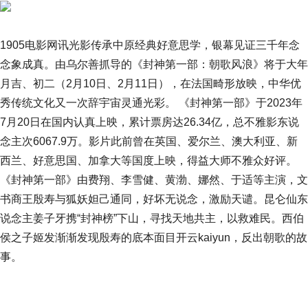
1905电影网讯光影传承中原经典好意思学，银幕见证三千年念
念象成真。由乌尔善抓导的《封神第一部：朝歌风浪》将于大年
月吉、初二（2月10日、2月11日），在法国畸形放映，中华优
秀传统文化又一次辞宇宙灵通光彩。 《封神第一部》于2023年
7月20日在国内认真上映，累计票房达26.34亿，总不雅影东说
念主次6067.9万。影片此前曾在英国、爱尔兰、澳大利亚、新
西兰、好意思国、加拿大等国度上映，得益大师不雅众好评。
《封神第一部》由费翔、李雪健、黄渤、娜然、于适等主演，文
书商王殷寿与狐妖妲己通同，好坏无说念，激励天谴。昆仑仙东
说念主姜子牙携“封神榜”下山，寻找天地共主，以救难民。西伯
侯之子姬发渐渐发现殷寿的底本面目开云kaiyun，反出朝歌的故
事。