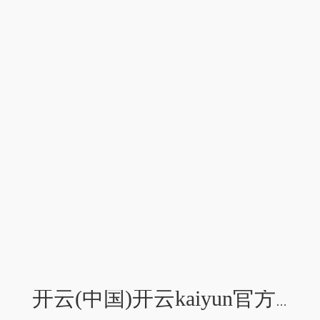
开云(中国)开云kaiyun官方网站投资不外 1500 万-外围足球软件APP