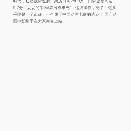
时代，它还强势逆袭，票房日均2800万，口碑更是高达
9.7分，妥妥的“口碑票房双丰充”！这波操作，绝了！这几
乎即是一个遗迹，一个属于中国动画电影的遗迹！ 国产动
画电影终于在大家舞台上站