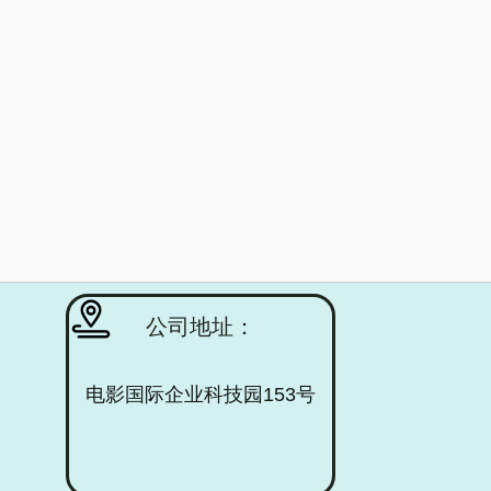
公司地址：
电影国际企业科技园153号