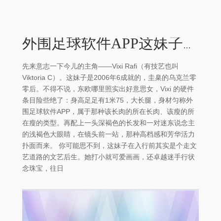
外围足球软件APP这妹子在入行前其实是个走文艺道路的文艺后生-外围足球软件APP
先来意志一下今儿的主角——Vixi Rafi（有技艺也叫
Viktoria C）。这妹子是2006年6成就的，圭臬的乌克兰零
零后。不得不说，东欧哪里照实出好意思女，Vixi 的硬件
条目险些绝了：身高足足有1米75，大长腿，身材匀称外
围足球软件APP，属于那种该长肉的所在长肉、该瘦的所
在瘦的类型。再配上一头深褐色的长发和一对迷东说念主
的浅褐色大眼睛，在镜头前一站，那种高档感和芳华活力
扑面而来。 你可能思不到，这妹子在入行前其实是个走文
艺道路的文艺后生。她打小就可爱画画，还卓越迷手行状
念珠宝，往日