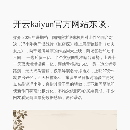
开云kaiyun官方网站东谈主民日报时隔多年再次点名品评冯小刚-外围足球软件APP
媒介 2026年暑期档，国内院线迎来极具对比性的同台对
决，冯小刚执导谍战片《抓密探》撞上周星驰新作《功夫
女足》，两部老牌导演的作品同天上映，商场答卷却迥乎
不同。 一边斥资三亿、半个文娱圈扎堆站台造势，上映十
一天票房堪堪温暖一亿，预估亏损超1.5亿；另一边全程零
路演、无大鸿沟营销，仅靠导演名号撑地方，上映27分钟
就票房破亿，五天狂揽8亿。 东谈主民日报时隔多年再次
点名品评冯小刚，直指其骨子里的骄傲；反不雅周星驰即
便新作口碑南北极分化，不雅众依旧称心买票赞成。不少
网友看完两组票房数据感触，两位著名