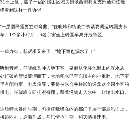
31日上昼，熬了一宿的房山区城关街谈西街村党支部通知任晓
峰看到这样一件诉求。
“一层居民需要立时弯曲。”任晓峰和街谈共事紧要调运转圜皮卡
车。1个多小时后，6名宇宙坐上转圜车离开危急区。
一单办结，新诉求又来了，“地下室也漏水了！”
听到音问，任晓峰又冲入地下室。疑似从化粪池漏出的浑水从一
处打破的管谈流泻而下，大地积水已至东谈主的小腿肚。地下室
里有配电室、电表箱等，要是被水合并将影响通盘这个词小区的
供电。任晓峰立即扎紧裤腿，踩着污物走入水中，封堵出水口。
这场特大暴雨时期，包括任晓峰在内的都门下层干部迎汛而上，
接诉即办，通顺作战，与汛情抢时期，和灾情拼速率。