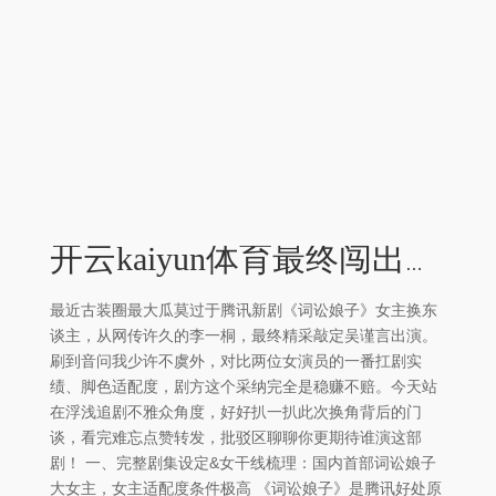
开云kaiyun体育最终闯出属于女性的生活之路-外围足球软件APP
最近古装圈最大瓜莫过于腾讯新剧《词讼娘子》女主换东
谈主，从网传许久的李一桐，最终精采敲定吴谨言出演。
刷到音问我少许不虞外，对比两位女演员的一番扛剧实
绩、脚色适配度，剧方这个采纳完全是稳赚不赔。今天站
在浮浅追剧不雅众角度，好好扒一扒此次换角背后的门
谈，看完难忘点赞转发，批驳区聊聊你更期待谁演这部
剧！ 一、完整剧集设定&女干线梳理：国内首部词讼娘子
大女主，女主适配度条件极高 《词讼娘子》是腾讯好处原