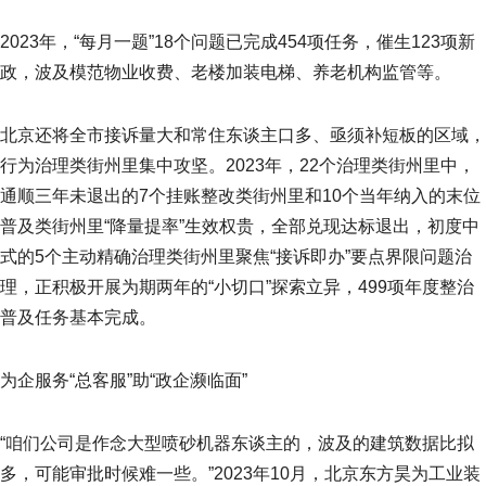
2023年，“每月一题”18个问题已完成454项任务，催生123项新
政，波及模范物业收费、老楼加装电梯、养老机构监管等。
北京还将全市接诉量大和常住东谈主口多、亟须补短板的区域，
行为治理类街州里集中攻坚。2023年，22个治理类街州里中，
通顺三年未退出的7个挂账整改类街州里和10个当年纳入的末位
普及类街州里“降量提率”生效权贵，全部兑现达标退出，初度中
式的5个主动精确治理类街州里聚焦“接诉即办”要点界限问题治
理，正积极开展为期两年的“小切口”探索立异，499项年度整治
普及任务基本完成。
为企服务“总客服”助“政企濒临面”
“咱们公司是作念大型喷砂机器东谈主的，波及的建筑数据比拟
多，可能审批时候难一些。”2023年10月，北京东方昊为工业装