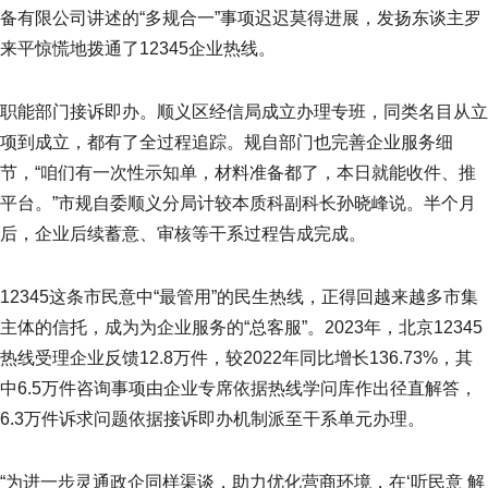
备有限公司讲述的“多规合一”事项迟迟莫得进展，发扬东谈主罗
来平惊慌地拨通了12345企业热线。
职能部门接诉即办。顺义区经信局成立办理专班，同类名目从立
项到成立，都有了全过程追踪。规自部门也完善企业服务细
节，“咱们有一次性示知单，材料准备都了，本日就能收件、推
平台。”市规自委顺义分局计较本质科副科长孙晓峰说。半个月
后，企业后续蓄意、审核等干系过程告成完成。
12345这条市民意中“最管用”的民生热线，正得回越来越多市集
主体的信托，成为为企业服务的“总客服”。2023年，北京12345
热线受理企业反馈12.8万件，较2022年同比增长136.73%，其
中6.5万件咨询事项由企业专席依据热线学问库作出径直解答，
6.3万件诉求问题依据接诉即办机制派至干系单元办理。
“为进一步灵通政企同样渠谈，助力优化营商环境，在‘听民意 解