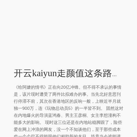
开云kaiyun走颜值这条路是行欠亨的-外围足球软件APP
《给阿嬷的情书》正在向20亿冲锋。但不得不承认的事情
是，该片现时遭受了两件比拟难办的事。当先北好意思刊
行停滞不前，其次在香港地区的反响一般，上映近半月就
独一900万，连《玩物总动员5》的一半皆不到。 固然这对
在内地爆火的导演蓝鸿春、男主王彦桐、女主李想潼构不
能多大的影响。 现时这三位还是在内地站稳脚跟了，险些
爱在网上冲浪的网友，没一个不知谈他们，至于那些成本
也一个个巴不得能跟他们相助新的名目，毕竟当今谁能请