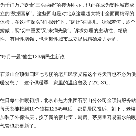
为千门万户贬责“三头两绪”的接诉即办，也正在成为韧性城市成
立的“数据富矿”。这些回电是对北京这座超大城市全面而精深的
体检，在这些“探头”和“探针”下，“病灶”在哪儿、浅深若何，逐个
娇傲，既“切中重要”又“未病先防”。诉求办理的主动性、精确
性、有用性增强，也为韧性城市成立提供精确发力标的。
“每月一题”催生123项民生新政
石景山金顶街四区七号楼的老居民李义茹这个冬天再也不必为供
暖发愁了。这个供暖季，家里的温度普及了2℃-3℃。
往日每年供暖初期，北京市热力集团石景山分公司金顶街服务站
每天都能接到10个独揽12345电话，都是居民投诉。刻下，老楼
加装了外保温层，换了新的密封窗，厨房、茅厕里容易漏水的暖
气管也都更新了。