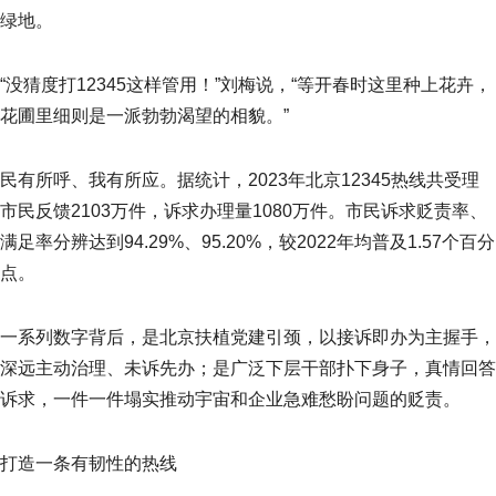
绿地。
“没猜度打12345这样管用！”刘梅说，“等开春时这里种上花卉，
花圃里细则是一派勃勃渴望的相貌。”
民有所呼、我有所应。据统计，2023年北京12345热线共受理
市民反馈2103万件，诉求办理量1080万件。市民诉求贬责率、
满足率分辨达到94.29%、95.20%，较2022年均普及1.57个百分
点。
一系列数字背后，是北京扶植党建引颈，以接诉即办为主握手，
深远主动治理、未诉先办；是广泛下层干部扑下身子，真情回答
诉求，一件一件塌实推动宇宙和企业急难愁盼问题的贬责。
打造一条有韧性的热线