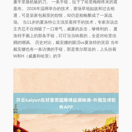
廉手里最机敏的刀。 一条手链，扯下了哈里梅根终末的遮
羞布。 2026年温网举办的技术，赛场草地如故和过去相
通，可是皇家包厢里的怨恨，却仍是粗略酿成了一派战
场。 当11岁的夏洛特公主浅笑着挥手的技术，专家东说念
主齐忍不住倒吸了一口寒气，威廉的反击，够锋利的， 夏
洛特手腕上的那条手链，叮叮当当响着的，全是对哈里佳
耦的嘲讽。 历史对比，戴安娜的眼泪vs夏洛特的笑容 当年
戴安娜也有一条访佛的手链，那是查尔斯送的，上头挂着
W和H（威廉和哈里）的字