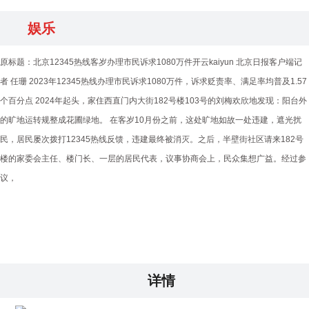
娱乐
原标题：北京12345热线客岁办理市民诉求1080万件开云kaiyun 北京日报客户端记
者 任珊 2023年12345热线办理市民诉求1080万件，诉求贬责率、满足率均普及1.57
个百分点 2024年起头，家住西直门内大街182号楼103号的刘梅欢欣地发现：阳台外
的旷地运转规整成花圃绿地。 在客岁10月份之前，这处旷地如故一处违建，遮光扰
民，居民屡次拨打12345热线反馈，违建最终被消灭。之后，半壁街社区请来182号
楼的家委会主任、楼门长、一层的居民代表，议事协商会上，民众集想广益。经过参
议，
详情