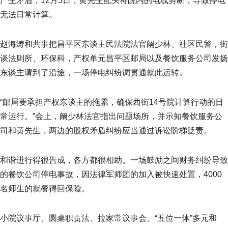
产生矛盾，12月5日，黄先生配头将院内的电线剪断，导致停电
无法日常计算。
赵海涛和共事把昌平区东谈主民法院法官阚少林、社区民警，街
谈法则所、环保科，产权单元昌平区邮局以及餐饮服务公司发扬
东谈主请到了沿途，一场停电纠纷调贯通就此运转。
“邮局要承担产权东谈主的拖累，确保西街14号院计算行动的日
常运行。”会上，阚少林法官指出问题场所，并示知餐饮服务公
司和黄先生，两边的股权矛盾纠纷应当通过诉讼阶梯贬责。
和谐进行得很告成，各方都很相助。一场鼓励之间财务纠纷导致
的餐饮公司停电事故，因法律军师团的加入被快速处置，4000
名师生的就餐得回保险。
小院议事厅、圆桌职责法、拉家常议事会、“五位一体”多元和