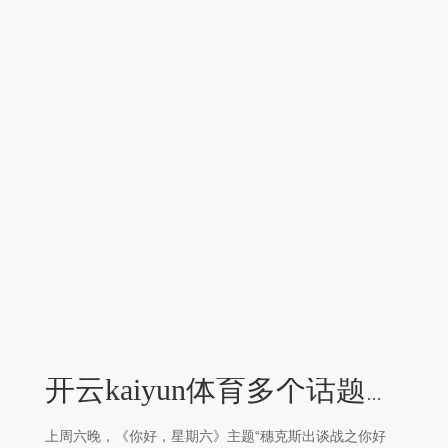
开云kaiyun体育多个话题飞速登上热搜-外围足球软件APP
上周六晚，《你好，星期六》主题“穗克斯出谈战之你好