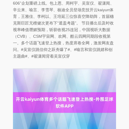
606”企划重磅上线。包上恩、周柯宇、吴宣仪、翟潇闻、
辛云来、喻言、李雪琴、杨迪全员登场竞技开云kaiyun体
育，王雅佳、李柯以、王培延三位惊喜空降助阵，首届穗
克斯巨匠兄檀健次更布下“遮盖考题”。 节目播出后及时收
视率峰值谮媚预期，斩获收视25连冠，中国视听大数据
（CVB）、CSM宇宙网、欢网、酷云四网同期段收视第
一。多个话题飞速登上热搜，热度席卷全网，激发网友盘
问。#吴宣仪跳信仰之跃夯爆了#、#喻言和宣仪跳婧和创
主题曲#、#翟潇闻背着吴宣仪穿