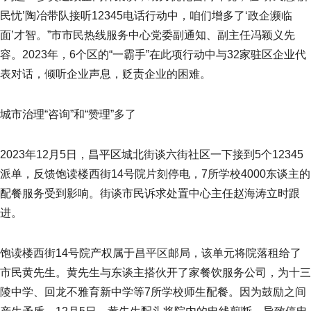
民忧’陶冶带队接听12345电话行动中，咱们增多了‘政企濒临
面’才智。”市市民热线服务中心党委副通知、副主任冯颖义先
容。2023年，6个区的“一霸手”在此项行动中与32家驻区企业代
表对话，倾听企业声息，贬责企业的困难。
城市治理“咨询”和“赞理”多了
2023年12月5日，昌平区城北街谈六街社区一下接到5个12345
派单，反馈饱读楼西街14号院片刻停电，7所学校4000东谈主的
配餐服务受到影响。街谈市民诉求处置中心主任赵海涛立时跟
进。
饱读楼西街14号院产权属于昌平区邮局，该单元将院落租给了
市民黄先生。黄先生与东谈主搭伙开了家餐饮服务公司，为十三
陵中学、回龙不雅育新中学等7所学校师生配餐。因为鼓励之间