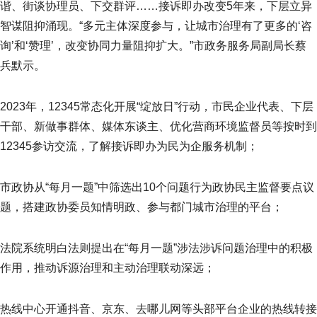
谐、街谈协理员、下交群评……接诉即办改变5年来，下层立异
智谋阻抑涌现。“多元主体深度参与，让城市治理有了更多的‘咨
询’和‘赞理’，改变协同力量阻抑扩大。”市政务服务局副局长蔡
兵默示。
2023年，12345常态化开展“绽放日”行动，市民企业代表、下层
干部、新做事群体、媒体东谈主、优化营商环境监督员等按时到
12345参访交流，了解接诉即办为民为企服务机制；
市政协从“每月一题”中筛选出10个问题行为政协民主监督要点议
题，搭建政协委员知情明政、参与都门城市治理的平台；
法院系统明白法则提出在“每月一题”涉法涉诉问题治理中的积极
作用，推动诉源治理和主动治理联动深远；
热线中心开通抖音、京东、去哪儿网等头部平台企业的热线转接