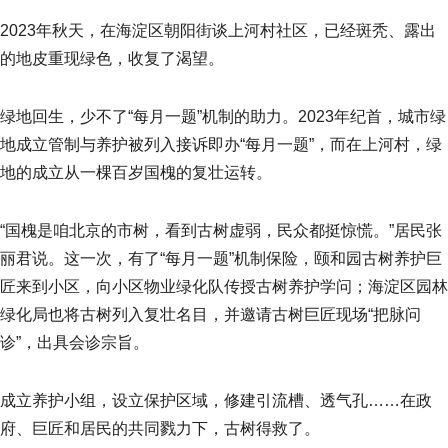
2023年秋天，在海淀区朝阳街谈上河村社区，已经斑秃、露出
的地皮重现绿色，收复了渴望。
绿地回生，少不了“每月一题”机制的助力。2023年纪首，城市绿
地成立管制与养护被列入接诉即办“每月一题”，而在上河村，绿
地的成立从一棵百岁国槐的复壮运转。
“国槐是咱北京的市树，看到古树虚弱，民众都挺惊慌。”居民张
丽君说。这一次，有了“每月一题”机制保险，颐和园古树养护巨
匠来到小区，向小区物业绿化队传授古树养护学问；海淀区园林
绿化局也将古树列入复壮名目，并邀请古树巨匠现场“把脉问
诊”，出具会诊宗旨。
成立养护小组，设立保护区域，修建引流槽、透气孔……在政
府、巨匠和居民的共同戮力下，古树得救了。