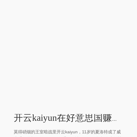
开云kaiyun在好意思国赚得盆满钵满-外围足球软件APP
莫得硝烟的王室暗战里开云kaiyun，11岁的夏洛特成了威