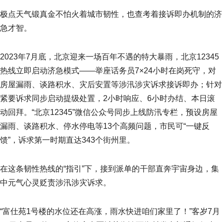
极点天气锻真金不怕火着城市韧性，也查考着接诉即办机制的济
急才智。
2023年7月底，北京迎来一场百年不遇的特大暴雨，北京12345
热线立即启动济急模式——举座话务员7×24小时在岗死守，对
房屋漏雨、谈路积水、灾后安置等涉汛涉灾诉求接诉即办；针对
紧要诉求同步启动提级处置，2小时响应、6小时办结、本日滚
动回拜。“北京12345”微信公众号同步上线防汛专栏，预设房屋
漏雨、谈路积水、停水停电等13个高频问题，市民可“一键反
馈”，诉求第一时期直达343个街州里。
在这条韧性热线的“指引”下，接到派单的干部直奔宇宙身边，集
中元气心灵贬责涉汛涉灾诉求。
“富仕苑1号楼的水位还在高涨，雨水快进咱们家里了！”客岁7月