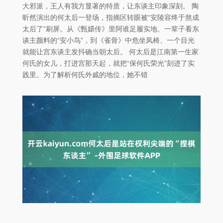
大邪派，王人有我方显著的特质，让东谈主印象深刻。 陶
昕然演出的何太后一登场，指摘区转眼被“安陵容终于熬成
太后了”刷屏。从《甄嬛传》里阿谁足履实地、一辈子看东
谈主颜料的“安小鸟”，到《雀骨》中危坐凤椅、一个目光
就能让宫东谈主发抖确当朝太后。 何太后是江南第一生家
何氏的女儿，打进宫那天起，就把“保何氏荣光”刻进了实
践里。为了解析何氏外戚的地位，她不错