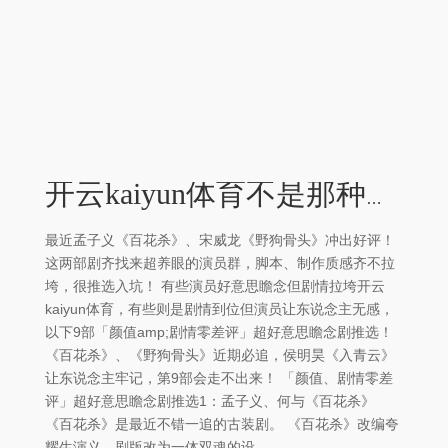
开云kaiyun体育不是那种配景悬浮的诞妄爱情故事-外围足球软件APP
最近孟子义《百花杀》、宋威龙《野狗骨头》冲出好评！
这两部剧齐找来超养眼的演员群，脚本、制作质感齐不拉
垮，很推选入坑！ 有些演员好意思瞻念但剧情拉垮开云
kaiyun体育，有些则是剧情到位但演员让东说念主无感，
以下9部「颜值amp;剧情零差评」超好意思瞻念剧推选！
《百花杀》、《野狗骨头》近期必追，侯明昊《入青云》
让东说念主牢记，第9部会走不出来！ 「颜值、剧情零差
评」超好意思瞻念剧推选1：孟子义、何与《百花杀》
《百花杀》是最近不错一追的古装剧。 《百花杀》改编夸
耀生演义，剧版改为一体双魂的设