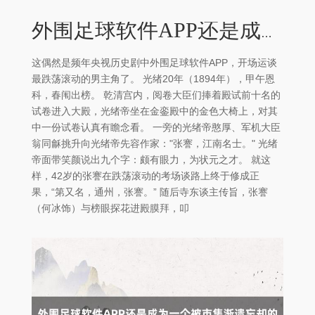
外围足球软件APP还是成为一个被市集渐遗忘却的剧种-外围足球软件APP
这偶然是频年央视历史剧中外围足球软件APP，开场运谈
最跌荡滚动的男主角了。 光绪20年（1894年），甲午恩
科，春闱出榜。 乾清宫内，阅卷大臣们捧着殿试前十名的
试卷进入大殿，光绪帝坐在金銮殿中的金色大椅上，对其
中一份试卷认真有瞻念看。 一旁的光绪帝憨厚、军机大臣
翁同龢挑升向光绪帝先容作家："张謇，江南名士。" 光绪
帝面带笑颜说出九个字：颇有眼力，为状元之才。 就这
样，42岁的张謇在跌荡滚动的考场谈路上终于修成正
果，“第又名，通州，张謇。” 随后寺东谈主传旨，张謇
（何冰饰）与榜眼探花进殿膜拜，叩