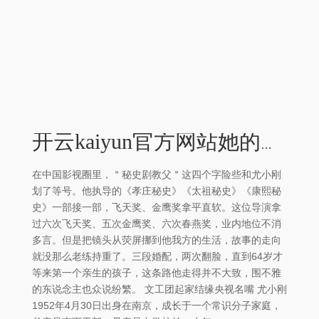
开云kaiyun官方网站她的父亲和尤小刚的父亲遭受同样-外围足球软件APP
在中国影视圈里，＂秘史剧教父＂这四个字险些和尤小刚
划了等号。他执导的《孝庄秘史》《太祖秘史》《康熙秘
史》一部接一部，飞天奖、金鹰奖拿平直软。这位导演拿
过六次飞天奖、五次金鹰奖、六次春燕奖，业内地位不消
多言。但是把镜头从荧屏挪到他我方的生活，故事的走向
就没那么老练持重了。三段婚配，两次翻脸，直到64岁才
等来第一个亲生的孩子，这条路他走得并不大致，围不雅
的东说念主也众说纷繁。 文工团起家结缘央视名嘴 尤小刚
1952年4月30日出身在南京，成长于一个常识分子家庭，