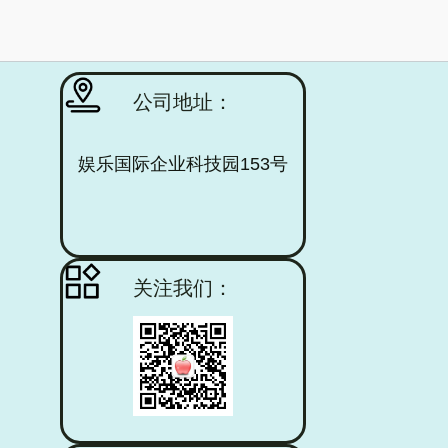
公司地址：
娱乐国际企业科技园153号
关注我们：