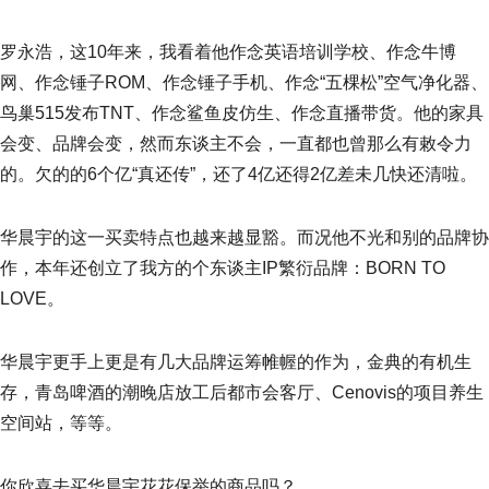
罗永浩，这10年来，我看着他作念英语培训学校、作念牛博
网、作念锤子ROM、作念锤子手机、作念“五棵松”空气净化器、
鸟巢515发布TNT、作念鲨鱼皮仿生、作念直播带货。他的家具
会变、品牌会变，然而东谈主不会，一直都也曾那么有敕令力
的。欠的的6个亿“真还传”，还了4亿还得2亿差未几快还清啦。
华晨宇的这一买卖特点也越来越显豁。而况他不光和别的品牌协
作，本年还创立了我方的个东谈主IP繁衍品牌：BORN TO
LOVE。
华晨宇更手上更是有几大品牌运筹帷幄的作为，金典的有机生
存，青岛啤酒的潮晚店放工后都市会客厅、Cenovis的项目养生
空间站，等等。
你欣喜去买华晨宇花花保举的商品吗？