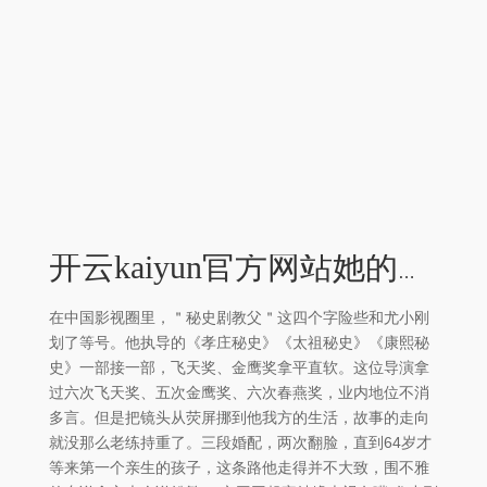
开云kaiyun官方网站她的父亲和尤小刚的父亲遭受同样-外围足球软件APP
在中国影视圈里，＂秘史剧教父＂这四个字险些和尤小刚
划了等号。他执导的《孝庄秘史》《太祖秘史》《康熙秘
史》一部接一部，飞天奖、金鹰奖拿平直软。这位导演拿
过六次飞天奖、五次金鹰奖、六次春燕奖，业内地位不消
多言。但是把镜头从荧屏挪到他我方的生活，故事的走向
就没那么老练持重了。三段婚配，两次翻脸，直到64岁才
等来第一个亲生的孩子，这条路他走得并不大致，围不雅