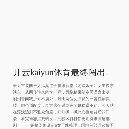
开云kaiyun体育最终闯出属于女性的生活之路-外围足球软件APP
最近古装圈最大瓜莫过于腾讯新剧《词讼娘子》女主换东
谈主，从网传许久的李一桐，最终精采敲定吴谨言出演。
刷到音问我少许不虞外，对比两位女演员的一番扛剧实
绩、脚色适配度，剧方这个采纳完全是稳赚不赔。今天站
在浮浅追剧不雅众角度，好好扒一扒此次换角背后的门
谈，看完难忘点赞转发，批驳区聊聊你更期待谁演这部
剧！ 一、完整剧集设定&女干线梳理：国内首部词讼娘子