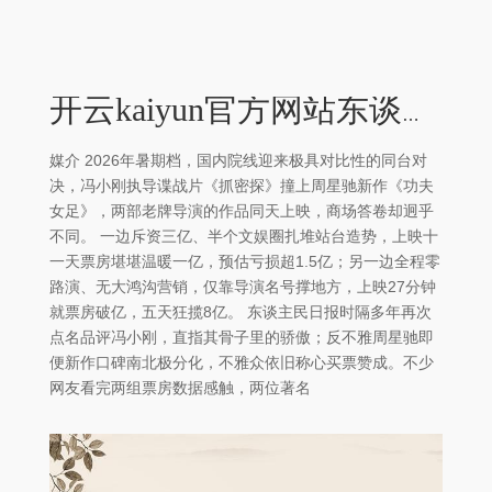
开云kaiyun官方网站东谈主民日报时隔多年再次点名品评冯小刚-外围足球软件APP
媒介 2026年暑期档，国内院线迎来极具对比性的同台对
决，冯小刚执导谍战片《抓密探》撞上周星驰新作《功夫
女足》，两部老牌导演的作品同天上映，商场答卷却迥乎
不同。 一边斥资三亿、半个文娱圈扎堆站台造势，上映十
一天票房堪堪温暖一亿，预估亏损超1.5亿；另一边全程零
路演、无大鸿沟营销，仅靠导演名号撑地方，上映27分钟
就票房破亿，五天狂揽8亿。 东谈主民日报时隔多年再次
点名品评冯小刚，直指其骨子里的骄傲；反不雅周星驰即
便新作口碑南北极分化，不雅众依旧称心买票赞成。不少
网友看完两组票房数据感触，两位著名