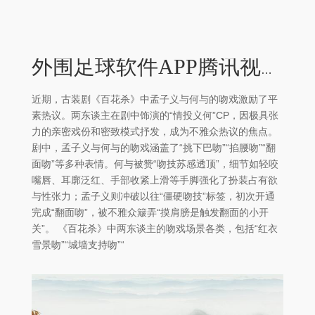
外围足球软件APP腾讯视频单日预约量激增-外围足球软件APP
近期，古装剧《百花杀》中孟子义与何与的吻戏激励了平
素热议。两东谈主在剧中饰演的“情投义何”CP，因极具张
力的亲密戏份和密致模式抒发，成为不雅众热议的焦点。
剧中，孟子义与何与的吻戏涵盖了“挑下巴吻”“掐腰吻”“翻
面吻”等多种表情。何与被赞“吻技苏感透顶”，细节如轻咬
嘴唇、耳廓泛红、手部收紧上滑等手脚强化了扮装占有欲
与性张力；孟子义则冲破以往“僵硬吻技”标签，初次开通
完成“翻面吻”，被不雅众簸弄“摸肩膀是触发翻面的小开
关”。 《百花杀》中两东谈主的吻戏场景各类，包括“红衣
雪景吻”“城墙支持吻”“