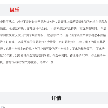
娱乐
华晨宇他说，粉丝不是破钞者不是利益关连，是寰球上最爱我都集我的东谈主是亲东
谈主。 他是这样说，亦然这样作念的。 小编亦然这样觉得的，而况深表赞同。 华晨
宇初度代言沃尔沃广州车展首亮相，盲定就9个亿，连代言东谈主华晨宇都忍不住齰
舌：好有钱。 若是买卖价值周期拉长少量看，比如周期拉长10年，剩下的是家具品
牌，也曾个东谈主的IP呢？刚巧小编可爱的两个东谈主，罗永浩和华晨宇。 罗永浩，
这10年来，我看着他作念英语培训学校、作念牛博网、作念锤子ROM、作念锤子手
机、作念“五棵松”空气净化器、鸟巢515发
详情