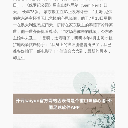
日），《侏罗纪公园》男主山姆·尼尔（Sam Neill）归
天。 长年78岁。 家东谈主在IG上发布讣告： “山姆·尼尔
的家东谈主怀着无比悲悼的心思晓喻，他于7月13日星期
一在澳大利亚悉尼归天。萨姆在家东谈主的奉陪下冷静离
世，他一世齐保抓着尊荣。” “这场悲催来的俄顷，令东谈
主始料未及......” 是啊，太俄顷了，明明本年4月山姆才粗
犷地晓喻抗癌得手： “我身上的癌细胞也曾淹没了，我已
准备好拍下一部电影了！” 但谁会念念到，最新的脚本，
却是生