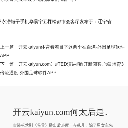
罗永浩锤子手机华晨宇五棵松都市会客厅发布于：辽宁省
上一篇：
开云kaiyun体育看着目下这两个在自满-外围足球软件
APP
下一篇：
开云kaiyun.com】#TED演讲#掀开新闻客户端 培育3
倍流通度-外围足球软件APP
开云kaiyun.com何太后是站在权利尖端的“捏棋东谈主” -外围足球软件APP
古装权术剧《雀骨》播出后热度一齐飙升，除了男女主先