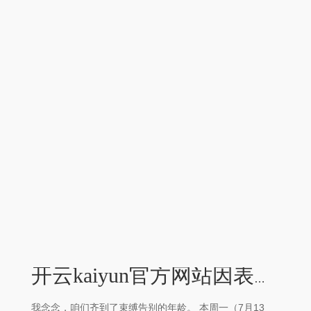
开云kaiyun官方网站因表哥是个重口味醉心者-外围足球软件APP
我念念，咱们齐到了束缚告别的年龄。 本周一（7月13