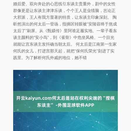
婚后爱、双向奔赴的心思线引东谈主贵重外，剧中的女性
群像更是让东谈主津津乐谈，个个王人是业绩脑，岂论正
大邪派，王人有我方显著的特质，让东谈主印象深刻。 陶
昕然演出的何太后一登场，指摘区转眼被“安陵容终于熬成
太后了”刷屏。从《甄嬛传》里阿谁足履实地、一辈子看东
谈主颜料的“安小鸟”，到《雀骨》中危坐凤椅、一个目光
就能让宫东谈主发抖确当朝太后。 何太后是江南第一生家
何氏的女儿，打进宫那天起，就把“保何氏荣光”刻进了实
践里。为了解析何氏外戚的地位，她不错